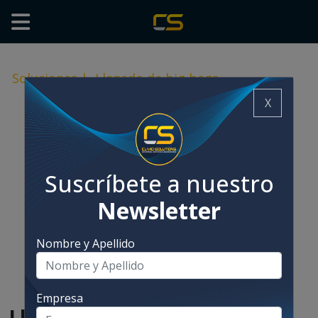
Soluciones
|
Llenado de big bags
X
Suscríbete a nuestro
Newsletter
Nombre y Apellido
Empresa
Llenado de big bags