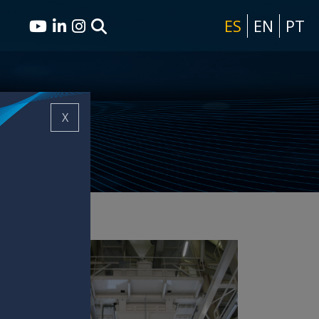
ES
EN
PT
X