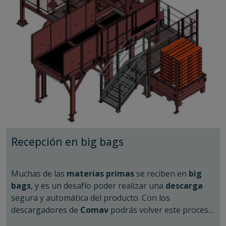
paredes.
Seguridad
: Evita poner en riesgo la vida de los
operarios (zero entry).
Inocuidad
: Evita el rat holing y acumulamiento de
producto en las paredes del silo.
Trazabilidad
: Asegura el sistema FIFO.
Capacidad
: Asegura el llenado y vaciado
completo de lo silos, aprovechando su máxima
capacidad, sin problemas de compactación en el
fondo.
Recepción en big bags
Muchas de las
materias primas
se reciben en
big
bags
, y es un desafío poder realizar una
descarga
segura y automática del producto. Con los
descargadores de
Comav
podrás volver este proceso
mucho más
eficiente
y
seguro
.