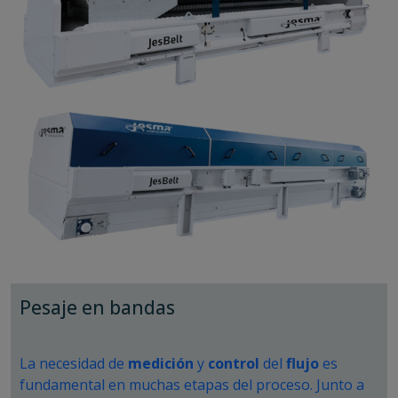
precisión.
A continuación, una instalación con varios equipos de
micro
y
nano dosificación
instalados en
Polonia
.
Pesaje en bandas
La necesidad de
medición
y
control
del
flujo
es
fundamental en muchas etapas del proceso. Junto a