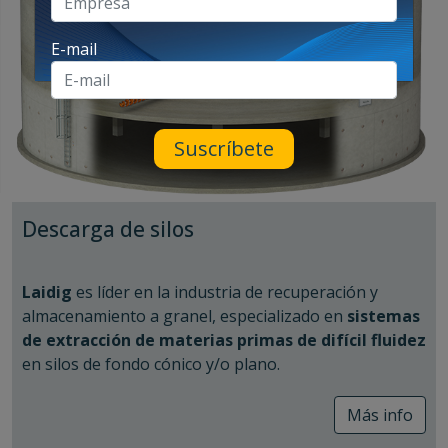
E-mail
Suscríbete
Descarga de silos
Laidig
es líder en la industria de recuperación y
almacenamiento a granel, especializado en
sistemas
de extracción de materias primas de difícil fluidez
en silos de fondo cónico y/o plano.
Cuando los materiales almacenados en silos no
Más info
descargan correctamente, entonces se generan dos