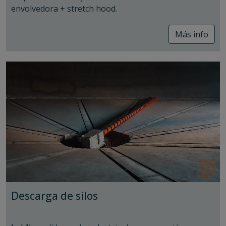
Capacidad
: Asegura el llenado y vaciado
envolvedora + stretch hood.
completo de lo silos, aprovechando su máxima
capacidad, sin problemas de compactación en el
Sistema de flejado
Más info
fondo.
En todo final de línea del sector cerámico es
importante contar con un buen sistema de flejado,
tanto vertical (FV) como horizontal (FH), para sujetar
la carga y volverla muy estable. Existe la posibilidad de
adicionar cantoneras en las esquinas, lo que nos
brindará un pallet mucho más prolijo y con menos
posibilidad de rotura de film en dichas partes.
Descarga de silos
En el siguiente
video
podemos ver un comparativo
entre silos que no poseen un sistema Laidig con silos