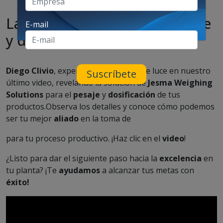
La solución ideal para el pesaje
E-mail
y dosificación de tu proceso
Diego Clivio
, experto en la materia, se luce en nuestro
Suscríbete
último video, revelando la solución de
Jesma Weighing
Solutions
para el
pesaje
y
dosificación
de tus
productos.Observa los detalles y conoce cómo podemos
ser tu mejor
aliado
en la toma de
para tu proceso productivo. ¡Haz clic en el
video
!
¿Listo para dar el siguiente paso hacia la
excelencia
en
tu planta? ¡Te
ayudamos
a alcanzar tus metas con
éxito!