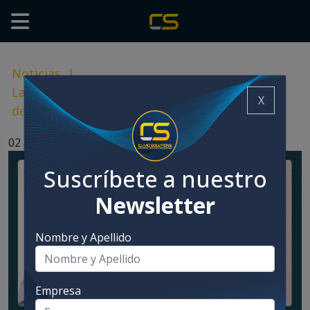
Noticias
|
La solución ideal para el pesaje y dosificación
X
de tu proceso
02 agosto, 2024
Suscríbete a nuestro
Newsletter
Nombre y Apellido
Empresa