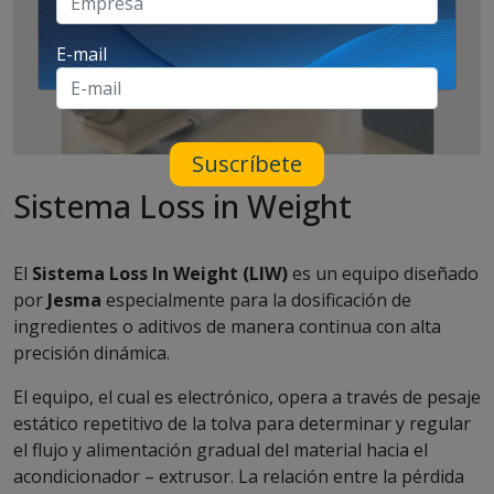
E-mail
Suscríbete
Sistema Loss in Weight
El
Sistema Loss In Weight (LIW)
es un equipo diseñado
por
Jesma
especialmente para la dosificación de
ingredientes o aditivos de manera continua con alta
precisión dinámica.
El equipo, el cual es electrónico, opera a través de pesaje
estático repetitivo de la tolva para determinar y regular
el flujo y alimentación gradual del material hacia el
acondicionador – extrusor. La relación entre la pérdida