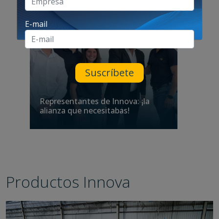
E-mail
Tendencias
Perspe
Suscríbete
Tecno
Representantes de Innova: ¡la
y mej
alianza que necesitabas!
enfu
Productos Innova