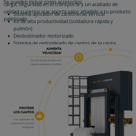
Se pueden incluir como accesorios:
carga, seguridad en el transporte y un acabado de
calidad superior que aporta valor añadido a tu producto
Sistema aplicador de cantoneras vertical
paletizado.
Kit de alta productividad (soldadura rápida y
pulmón)
Desbobinador motorizado
Sistema de redondeado de cantos de la carga