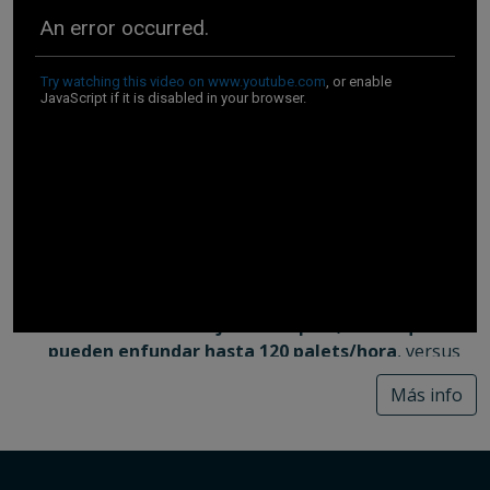
Además al no necesitar combustión de calor, ni
instalaciones de gas, reduce también el consumo
energético.
Protección total del producto:
Stretch Hood es el
único sistema que proporciona protección e
impermeabilidad total al producto
. Esta
protección total se consigue con el propio
enfundado y las propiedades del film Stretch Hood,
un film multicapa compuesto por polietileno lineal
de baja densidad (LLDPE) con propiedades barrera
anti humedad, polvo y rayos UV.
Alta velocidad en el embalaje:
Stretch Hood es el
sistema de embalaje más rápido, con el que se
pueden enfundar hasta 120 palets/hora
, versus
sistemas cómo termoretráctil que enfundan 60
Más info
palets/hora. Este es un argumento decisivo para
muchas empresas que deciden automatizar aun
más y optimizar la producción de sus finales de
línea.