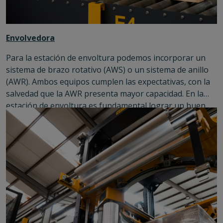
Envolvedora
Para la estación de envoltura podemos incorporar un
sistema de brazo rotativo (AWS) o un sistema de anillo
(AWR). Ambos equipos cumplen las expectativas, con la
salvedad que la AWR presenta mayor capacidad. En la
estación de envoltura es fundamental lograr un buen
estiramiento del film, y sobre todo, generar un "cordon"
con el mismo material, para sujetar la carga lo más
posible. Esto nos permite quitar los famosos
"triangulos" utilizados en esta industria, lo que reduce
drasticamente los costos en el fin de línea y por ente,
nuestra línea se vuelve muy rentable.