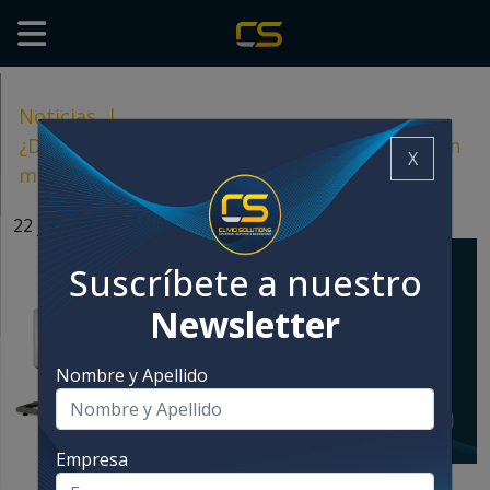
Noticias
|
¿Desperdicios industriales? ¡Conoce la solución
X
más sustentable y eficiente!
22 julio, 2024
Suscríbete a nuestro
Newsletter
Nombre y Apellido
Empresa